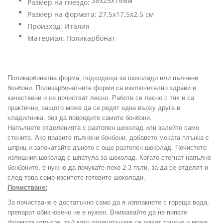
38х25х16мм
Размер на гнездо:
Размер на формата: 27,5х17,5х2,5 см
Произход: Италия
Материал: Поликарбонат
Поликарбонатна форма, подходяща за шоколади или пълнени
бонбони. Поликарбонатните форми са изключително здрави и
качествени и се почистват лесно. Работи се лесно с тях и са
практични, защото може да се редят една върху друга в
хладилника, без да повредите самите бонбони.
Напълнете отделенията с разтопен шоколад или залейте само
стените. Ако правите пълнени бонбони, добавете меката плънка с
шприц и запечатайте дъното с още разтопен шоколад. Почистете
излишния шоколад с шпатула за шоколад. Когато стегнат напълно
бонбоните, е нужно да почукате леко 2-3 пъти, за да се отделят и
след това само изсипете готовите шоколади.
Почистване:
За почистване е достатъчно само да я изплакнете с гореща вода,
препарат обикновено не е нужен. Внимавайте да не пипате
формата отвътре, тъй като отпечатъците се махат трудно и може