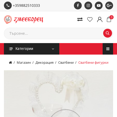
+359882510333
0
Категории
Магазин
Декорация
Сватбени
Сватбени фигурки