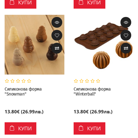
КУПИ
КУПИ
Силиконова форма
Силиконова форма
"Snowman"
"Winterball"
13.80€ (26.99лв.)
13.80€ (26.99лв.)
КУПИ
КУПИ