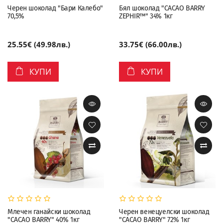
Черен шоколад "Бари Калебо"
Бял шоколад "CACAO BARRY
70,5%
ZEPHIR™" 34% 1кг
25.55€ (49.98лв.)
33.75€ (66.00лв.)
КУПИ
КУПИ
Млечен ганайски шоколад
Черен венецуелски шоколад
"CACAO BARRY" 40% 1кг
"CACAO BARRY" 72% 1кг