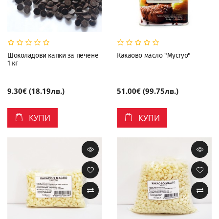
Шоколадови капки за печене
Какаово масло "Mycryo"
1 кг
9.30€ (18.19лв.)
51.00€ (99.75лв.)
КУПИ
КУПИ