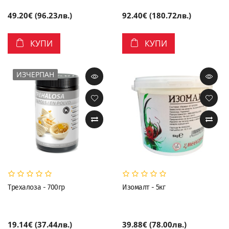
49.20€ (96.23лв.)
92.40€ (180.72лв.)
КУПИ
КУПИ
ИЗЧЕРПАН
Трехалоза - 700гр
Изомалт - 5кг
19.14€ (37.44лв.)
39.88€ (78.00лв.)