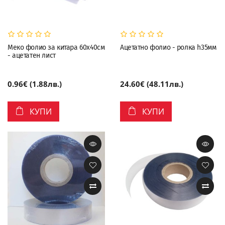
Меко фолио за китара 60х40см
Ацетатно фолио - ролка h35мм
- ацетатен лист
0.96€ (1.88лв.)
24.60€ (48.11лв.)
КУПИ
КУПИ