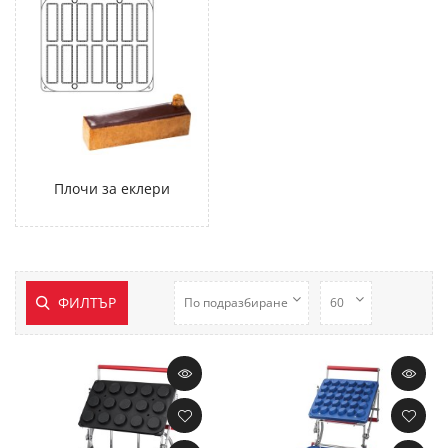
Плочи за еклери
ФИЛТЪР