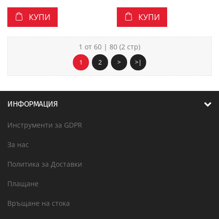
КУПИ
КУПИ
1 от 60 | 80 (2 стр)
1
2
>
>|
ИНФОРМАЦИЯ
Инструменти за GDPR
За нас
Политика за Доставки
Плащане
Връщане на стока