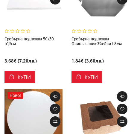
Сребърна подложка 50х50
Сребърна подложка
h1,5см
Осмоъгълник 39х41см h8мм
3.68€ (7.20лв.)
1.84€ (3.60лв.)
КУПИ
КУПИ
Ново!