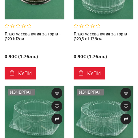
Пластмасова кутия за торта -
Пластмасова кутия за торта -
Ø20 h12см
Ø20,5 х h12.9см
0.90€ (1.76лв.)
0.90€ (1.76лв.)
КУПИ
КУПИ
ИЗЧЕРПАН
ИЗЧЕРПАН