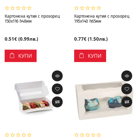
Картонена кутия с прозорец
Картонена кутия с прозорец
150х116 h48мм
195х140 h65мм
0.51€ (0.99лв.)
0.77€ (1.50лв.)
КУПИ
КУПИ