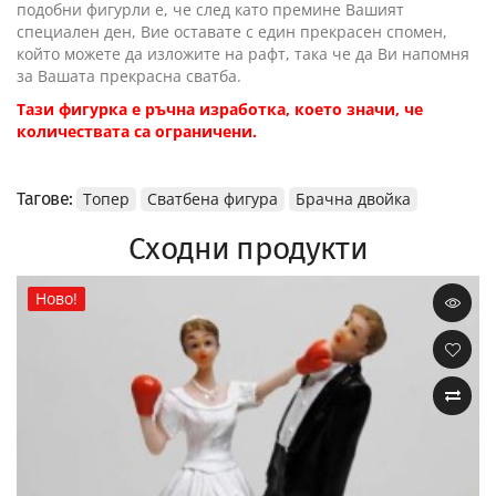
подобни фигурли е, че след като премине Вашият
специален ден, Вие оставате с един прекрасен спомен,
който можете да изложите на рафт, така че да Ви напомня
за Вашата прекрасна сватба.
Тази фигурка е ръчна изработка, което значи, че
количествата са ограничени.
Тагове:
Топер
Сватбена фигура
Брачна двойка
Сходни продукти
Ново!