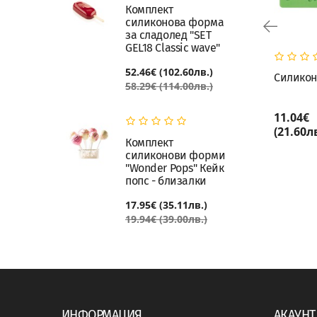
Комплект
силиконова форма
за сладолед "SET
GEL18 Classic wave"
52.46€ (102.60лв.)
Силиконов калъп за листа
Силикон
58.29€ (114.00лв.)
асорти
7.67€
11.04€
КУПИ
(15.00лв.)
(21.60лв
Комплект
силиконови форми
"Wonder Pops" Кейк
попс - близалки
17.95€ (35.11лв.)
19.94€ (39.00лв.)
ИНФОРМАЦИЯ
АКАУНТ