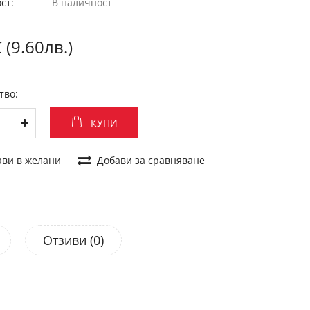
ст:
В наличност
 (9.60лв.)
тво:
КУПИ
ави в желани
Добави за сравняване
Отзиви (0)