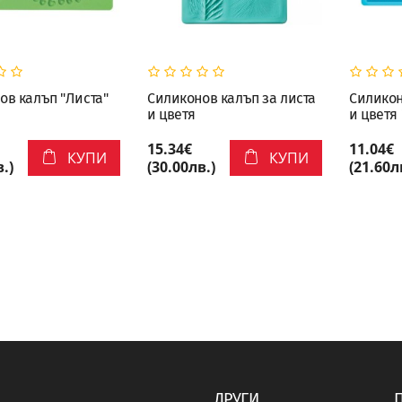
ов калъп "Листа"
Силиконов калъп за листа
Силикон
и цветя
и цветя
15.34€
11.04€
КУПИ
КУПИ
.)
(30.00лв.)
(21.60л
ДРУГИ