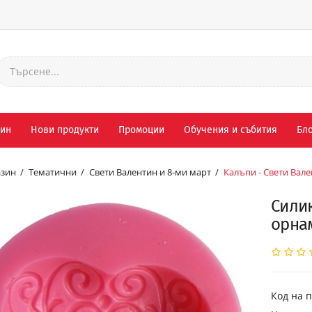
зин
Нови продукти
Промоции
Обучения и събития
Бло
зин
Тематични
Свети Валентин и 8-ми март
Калъпи - Свети Вале
Силик
орна
Код на п