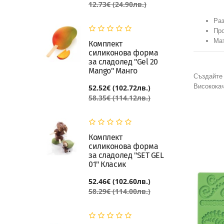
12.73€ (24.90лв.)
Раз
Про
Мат
Комплект
силиконова форма
за сладолед "Gel 20
Mango" Манго
Създайте 
Висококач
52.52€ (102.72лв.)
58.35€ (114.12лв.)
Комплект
силиконова форма
за сладолед "SET GEL
ИЗЧЕРПАН
01" Класик
52.46€ (102.60лв.)
58.29€ (114.00лв.)