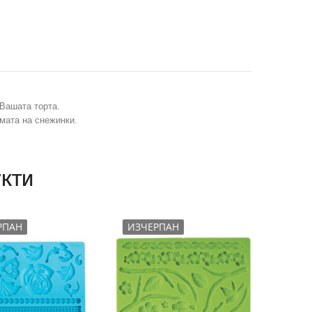
Вашата торта.
мата на снежинки.
кти
РПАН
ИЗЧЕРПАН