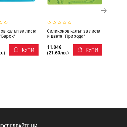
ов калъп за листа
Силиконов калъп за листа
Силикон
 "Барок"
и цветя "Природа"
11.04€
11.04€
КУПИ
КУПИ
в.)
(21.60лв.)
(21.60л
ПОСЛЕДВАЙТЕ НИ