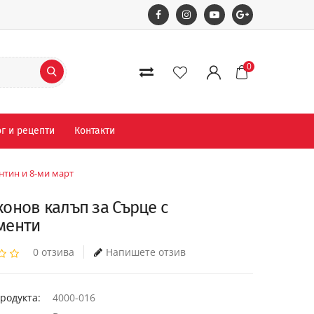
0
г и рецепти
Контакти
нтин и 8-ми март
онов калъп за Сърце с
менти
0 отзива
Напишете отзив
родукта:
4000-016