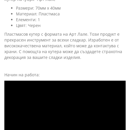
Размери: 70мм х 40мм
Материал: Пластмаса
Елементи: 1
Цвят: Черен
Пластмасов кутер с формата на Арт Лале. Този продукт е
прекрасен инструмент за всеки сладкар. Изработен е от
висококачествена материал, който може да контактува с
храни. С помощта на кутера може да създадете страхотна
декорация за вашите сладки изделия.
Начин на работа: