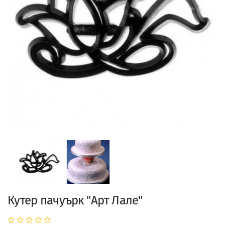
Кутер пачуърк "Арт Лале"