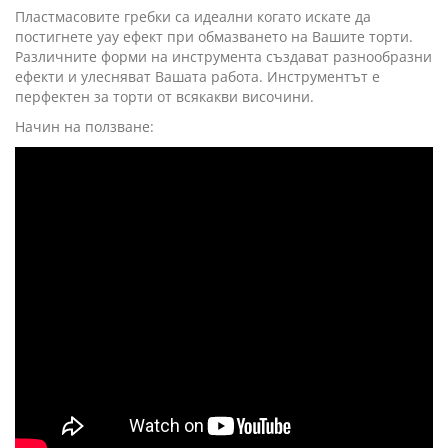
Пластмасовите гребки са идеални когато искате да
постигнете уау ефект при обмазването на Вашите торти.
Различните форми на инструмента създават разнообразни
ефекти и улесняват Вашата работа. Инструментът е
перфектен за торти от всякакви височини.
Начин на ползване: