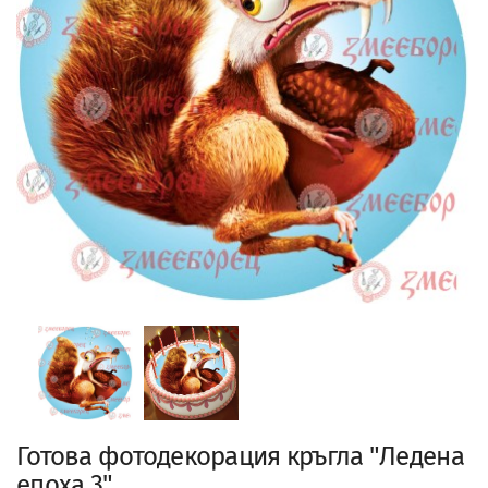
Готова фотодекорация кръгла "Ледена
епоха 3"