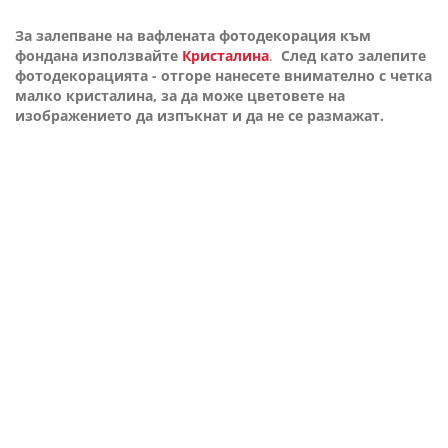
За залепване на вафлената фотодекорация към
фондана използвайте
Кристалина
.
След като залепите
фотодекорацията - отгоре нанесете внимателно с четка
малко кристалина, за да може цветовете на
изображението да изпъкнат и да не се размажат.