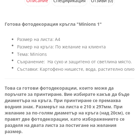
Описание
Спецификация
Отзиви (0)
Готова фотодекорация кръгла "Minions 1"
Размер на листа: А4
Размер на кръга: По желание на клиента
Тема: Minions
Съхранение: На сухо и защитено от светлина място.
Съставки: Картофено нишесте, вода, растително олио
Това са готови фотодекорации, които може да
поръчате за принтиране. Вие избирате какъв да бъде
диаметъра на кръга. При принтиране се премахва
водния знак. Размерът на листа е 210 x 297мм. При
желание за по-голям диаметър на кръга (над 20см), се
правят две фотодекорации, като изборажението се
разделя на двата листа за постигане на желания
размер.