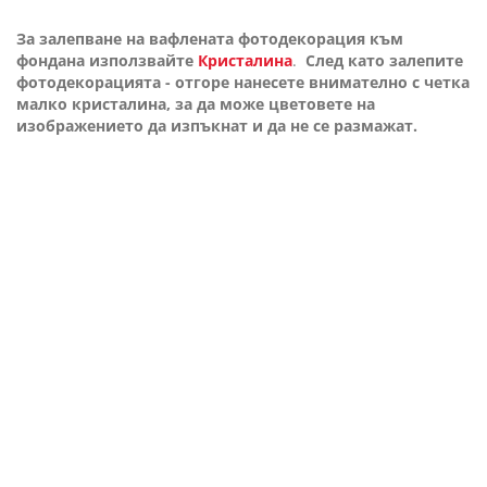
За залепване на вафлената фотодекорация към
фондана използвайте
Кристалина
.
След като залепите
фотодекорацията - отгоре нанесете внимателно с четка
малко кристалина, за да може цветовете на
изображението да изпъкнат и да не се размажат.