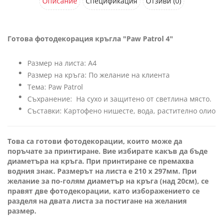
Описание
Спецификация
Отзиви (0)
Готова фотодекорация кръгла "Paw Patrol 4"
Размер на листа: А4
Размер на кръга: По желание на клиента
Тема: Paw Patrol
Съхранение: На сухо и защитено от светлина място.
Съставки: Картофено нишесте, вода, растително олио
Това са готови фотодекорации, които може да
поръчате за принтиране. Вие избирате какъв да бъде
диаметъра на кръга. При принтиране се премахва
водния знак. Размерът на листа е 210 x 297мм. При
желание за по-голям диаметър на кръга (над 20см), се
правят две фотодекорации, като изборажението се
разделя на двата листа за постигане на желания
размер.