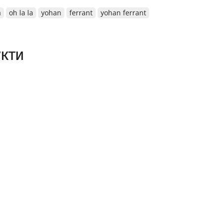
a
oh la la
yohan
ferrant
yohan ferrant
кти