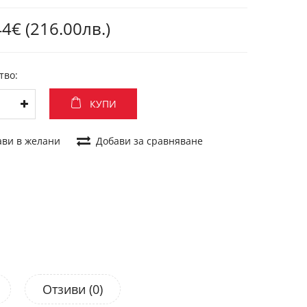
4€ (216.00лв.)
тво:
КУПИ
ави в желани
Добави за сравняване
Отзиви (0)