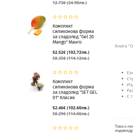
12.73€ (24.90лв.)
Комплект
силиконова форма
за сладолед "Gel 20
Mango" Манго
Книга "O
52.52€ (102.72лв.)
58.35€ (114.12лв.)
Ез
Ст
Комплект
Из
силиконова форма
Ра
за сладолед "SET GEL
С 
01" Класик
52.46€ (102.60лв.)
58.29€ (114.00лв.)
Това е лю
индивидуа