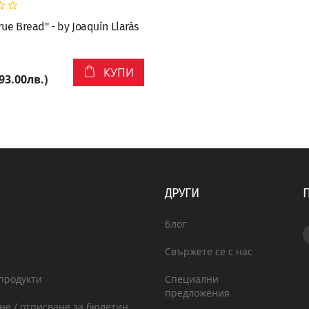
rue Bread" - by Joaquín Llarás
КУПИ
(93.00лв.)
ДРУГИ
Блог
Свържете се с нас
продукти
Специални
предложения
не / отписване за бюлетин