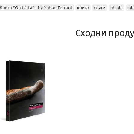
Книга "Oh Là Là" - by Yohan Ferrant
книга
книги
ohlala
lal
Сходни проду