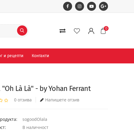
0
г и рецепти
Контакти
 "Oh Là Là" - by Yohan Ferrant
0 отзива
Напишете отзив
родукта:
sogoodOlala
ст:
В наличност