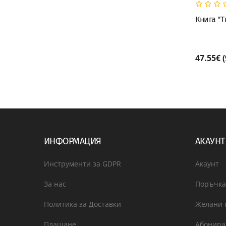
Книга "T
47.55€ 
ИНФОРМАЦИЯ
АКАУНТ
Инструменти за GDPR
Акаунт
За нас
Поръчка
Политика за Доставки
Желани 
Плащане
Абонира