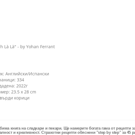
h Là Là" - by Yohan Ferrant
ик: Английски/Испански
раници: 334
дадена: 2022г
змер: 23.5 x 28 cm
твърди корици
бима книга на сладкари и пекари. Ще намерите богата гама от рецепти 
лност и креативност. Страхотни рецепти обяснени "step by step" за 45 