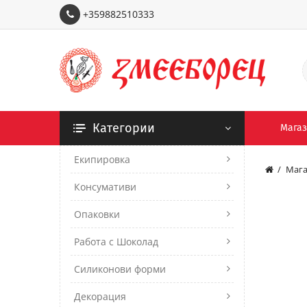
+359882510333
Категории
Мага
Екипировка
Мага
Консумативи
Опаковки
Работа с Шоколад
Силиконови форми
Декорация