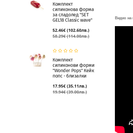
Комплект
силиконова форма
за сладолед "SET
Видео на 
GEL18 Classic wave"
52.46€ (102.60лв.)
58.29€ (114.00лв.)
Комплект
силиконови форми
"Wonder Pops" Кейк
попс - близалки
17.95€ (35.11лв.)
19.94€ (39.00лв.)