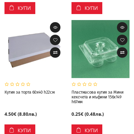
КУПИ
КУПИ
Кутия за торта 60х40 h22см
Пластмасова кутия за Мини
кексчета и мъфини 156х149
h67мм
4.50€ (8.80лв.)
0.25€ (0.48лв.)
КУПИ
КУПИ