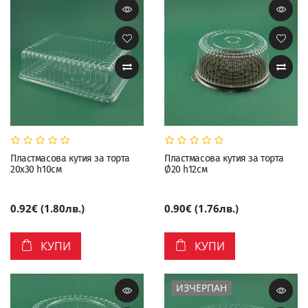
Пластмасова кутия за торта
Пластмасова кутия за торта
20x30 h10см
Ø20 h12см
0.92€ (1.80лв.)
0.90€ (1.76лв.)
КУПИ
КУПИ
ИЗЧЕРПАН