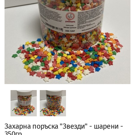
Захарна поръска "Звезди" - шарени -
350гр