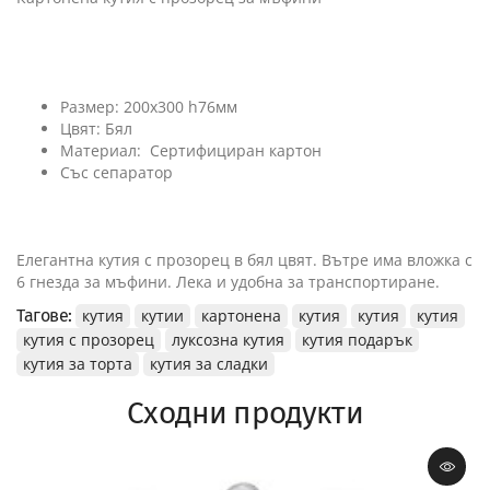
Размер: 200х300 h76мм
Цвят: Бял
Материал: Сертифициран картон
Със сепаратор
Елегантна кутия с прозорец в бял цвят. Вътре има вложка с
6 гнезда за мъфини. Лека и удобна за транспортиране.
Тагове:
кутия
кутии
картонена
кутия
кутия
кутия
кутия с прозорец
луксозна кутия
кутия подарък
кутия за торта
кутия за сладки
Сходни продукти