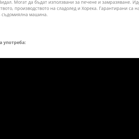
идал. Могат да бъдат използвани за печене и замразяване. Ид
твото, производството на сладолед и Хорека. Гарантирани са н
в съдомиялна машина.
а употреба: