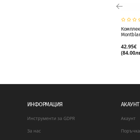
Микроперфориран ринг
Комплект
за "Tarte Ring 190"
Montbla
12.88€
42.95€
КУПИ
(25.20лв.)
(84.00лв
ИНФОРМАЦИЯ
АКАУНТ
Инструменти за GDPR
Акаунт
За нас
Поръчка