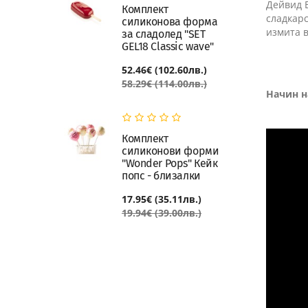
Дейвид В
Комплект
сладкарс
силиконова форма
измита 
за сладолед "SET
GEL18 Classic wave"
52.46€ (102.60лв.)
58.29€ (114.00лв.)
Начин н
Комплект
силиконови форми
"Wonder Pops" Кейк
попс - близалки
17.95€ (35.11лв.)
19.94€ (39.00лв.)