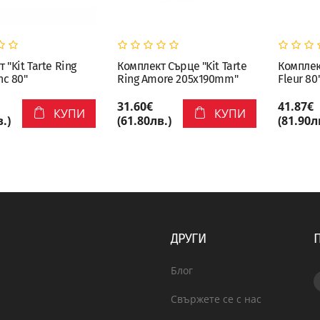
 "Kit Tarte Ring
Комплект Сърце "Kit Tarte
Комплект
nc 80"
Ring Amore 205x190mm"
Fleur 80
31.60€
41.87€
КУПИ
КУПИ
.)
(61.80лв.)
(81.90л
ДРУГИ
Блог
Свържете се с нас