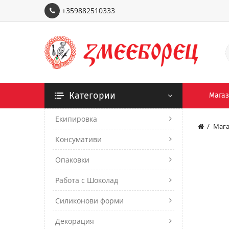
+359882510333
Категории
Мага
Екипировка
Мага
Консумативи
Опаковки
Работа с Шоколад
Силиконови форми
Декорация