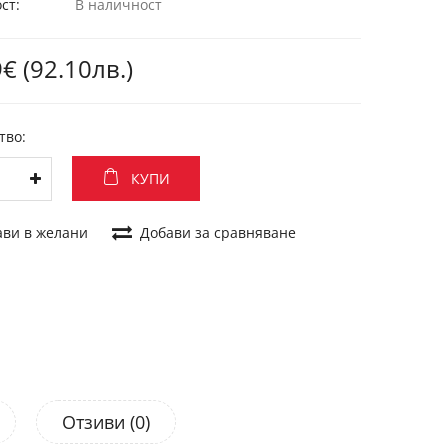
ст:
В наличност
€ (92.10лв.)
тво:
КУПИ
ави в желани
Добави за сравняване
Отзиви (0)