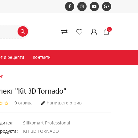
0
г и рецепти
Контакти
оп
ект "Kit 3D Tornado"
0 отзива
Напишете отзив
дител:
Silikomart Professional
родукта:
KIT 3D TORNADO