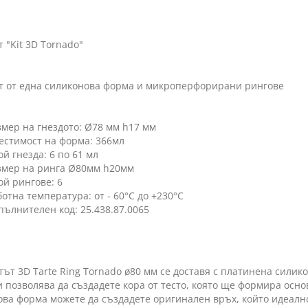
 "Kit 3D Tornado"
т от една силиконова форма и микроперфорирани рингове
змер на гнездото: Ø78 мм h17 мм
естимост на форма: 366мл
ой гнезда: 6 по 61 мл
змер на ринга Ø80мм h20мм
ой рингове: 6
ботна температура: от - 60°C до +230°C
пълнителен код: 25.438.87.0065
ът 3D Tarte Ring Tornado ø80 мм се доставя с платинена силик
и позволява да създадете кора от тесто, която ще формира осн
ва форма можете да създадете оригинален връх, който идеално