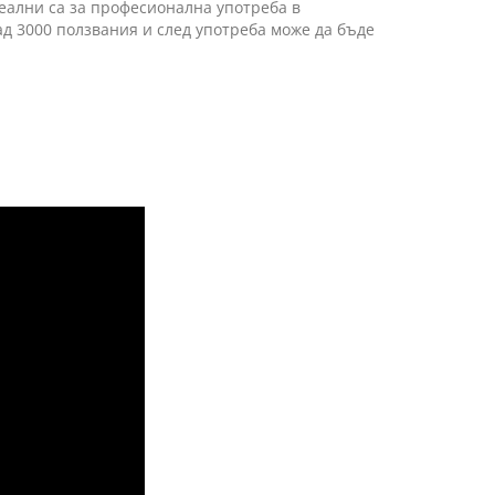
еални са за професионална употреба в
ад 3000 ползвания и след употреба може да бъде