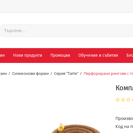
зин
Нови продукти
Промоции
Обучения и събития
Бло
зин
Силиконови форми
Серия "Tarte"
Перфорирани рингове с т
Компл
Произво
Код на п