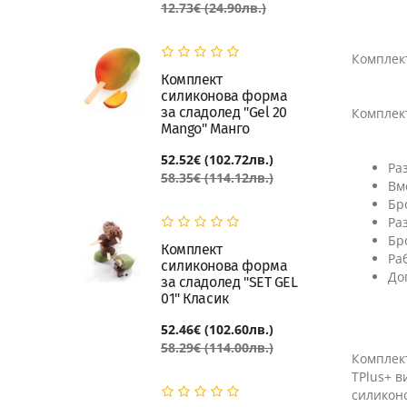
12.73€ (24.90лв.)
Комплект
Комплект
силиконова форма
за сладолед "Gel 20
Комплек
Mango" Манго
52.52€ (102.72лв.)
Ра
58.35€ (114.12лв.)
Вм
Бр
Ра
Бр
Комплект
Ра
силиконова форма
До
за сладолед "SET GEL
01" Класик
52.46€ (102.60лв.)
58.29€ (114.00лв.)
Комплект
TPlus+ в
силиконо