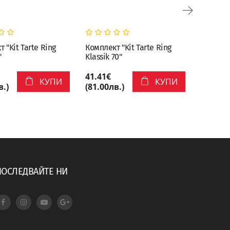
 "Kit Tarte Ring
Комплект "Kit Tarte Ring
Комплект
"
Klassik 70"
Palet 70
41.41€
46.02€
КУПИ
КУПИ
в.)
(81.00лв.)
(90.00л
ПОСЛЕДВАЙТЕ НИ