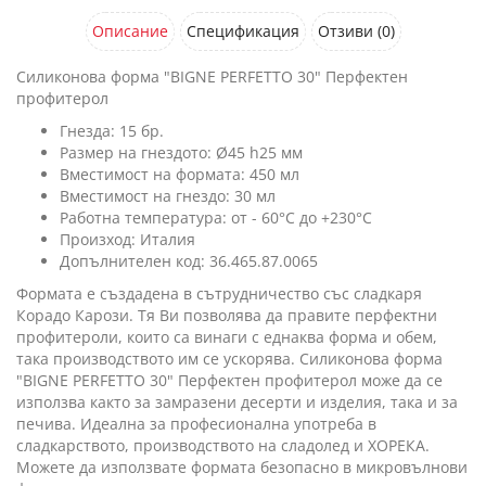
Описание
Спецификация
Отзиви (0)
Силиконова форма "BIGNE PERFETTO 30" Перфектен
профитерол
Гнезда: 15 бр.
Размер на гнездото: Ø45 h25 мм
Вместимост на формата: 450 мл
Вместимост на гнездо: 30 мл
Работна температура: от - 60°C до +230°C
Произход: Италия
Допълнителен код: 36.465.87.0065
Формата е създадена в сътрудничество със сладкаря
Корадо Карози. Тя Ви позволява да правите перфектни
профитероли, които са винаги с еднаква форма и обем,
така производството им се ускорява. Силиконова форма
"BIGNE PERFETTO 30" Перфектен профитерол може да се
използва както за замразени десерти и изделия, така и за
печива. Идеална за професионална употреба в
сладкарството, производството на сладолед и ХОРЕКА.
Можете да използвате формата безопасно в микровълнови