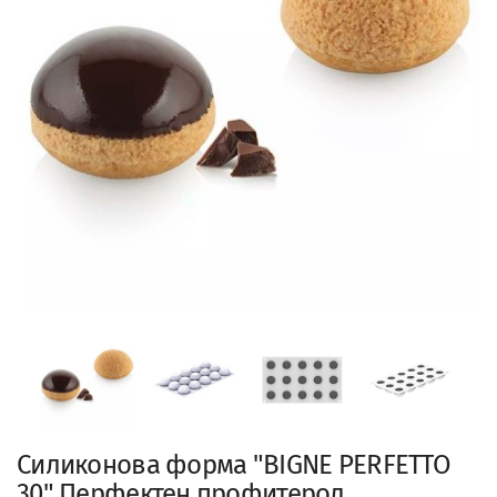
Силиконова форма "BIGNE PERFETTO
30" Перфектен профитерол