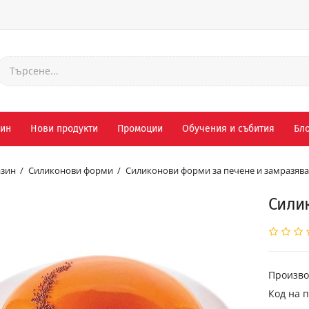
зин
Нови продукти
Промоции
Обучения и събития
Бло
зин
Силиконови форми
Силиконови форми за печене и замразяв
Силик
Произво
Код на п