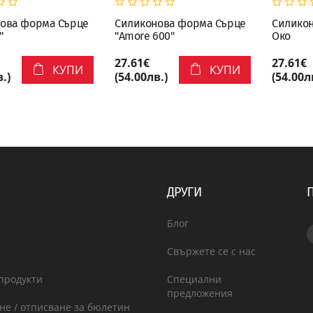
ова форма Сърце
Силиконова форма Сърце
Силикон
"
"Amore 600"
Око
27.61€
27.61€
КУПИ
КУПИ
.)
(54.00лв.)
(54.00л
ДРУГИ
Блог
Свържете се с нас
продукти
Специални
предложения
не / отписване за бюлетин