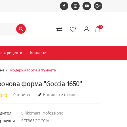
0
г и рецепти
Контакти
ане
Модерни торти и пънчета
онова форма "Goccia 1650"
0 отзива
Напишете отзив
дител:
Silikomart Professional
родукта:
SFT363GOCCIA