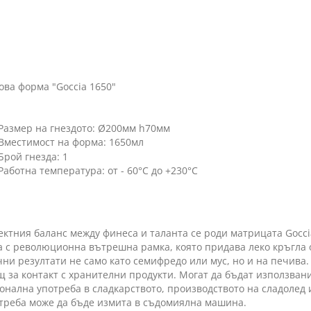
ва форма "Goccia 1650"
Размер на гнездото: Ø200мм h70мм
Вместимост на форма: 1650мл
Брой гнезда: 1
Работна температура: от - 60°C до +230°C
ктния баланс между финеса и таланта се роди матрицата Goccia 
 с революционна вътрешна рамка, която придава леко кръгла 
ни резултати не само като семифредо или мус, но и на печива.
 за контакт с хранителни продукти. Могат да бъдат използвани
нална употреба в сладкарството, производството на сладолед 
отреба може да бъде измита в съдомиялна машина.