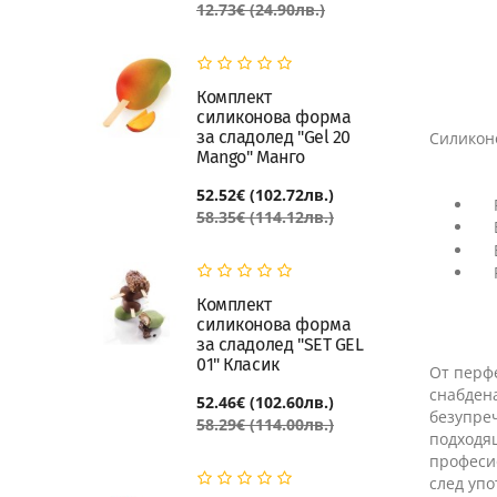
12.73€ (24.90лв.)
Комплект
силиконова форма
за сладолед "Gel 20
Силиконо
Mango" Манго
52.52€ (102.72лв.)
58.35€ (114.12лв.)
Комплект
силиконова форма
за сладолед "SET GEL
01" Класик
От перфе
снабдена
52.46€ (102.60лв.)
безупреч
58.29€ (114.00лв.)
подходящ
професио
след уп