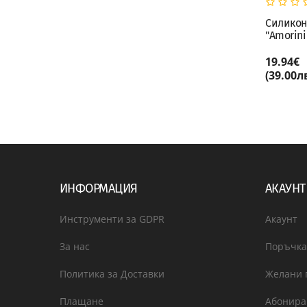
Силиконова форма
Силикон
"Cupido"
"Amorini
19.63€
19.94€
КУПИ
(38.40лв.)
(39.00лв
ИНФОРМАЦИЯ
АКАУНТ
Инструменти за GDPR
Акаунт
За нас
Поръчка
Политика за Доставки
Желани 
Плащане
Абонира