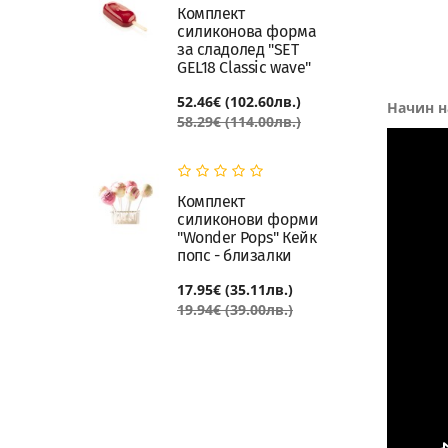
Комплект
силиконова форма
за сладолед "SET
GEL18 Classic wave"
52.46€ (102.60лв.)
Начин н
58.29€ (114.00лв.)
Комплект
силиконови форми
"Wonder Pops" Кейк
попс - близалки
17.95€ (35.11лв.)
19.94€ (39.00лв.)