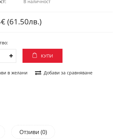
ст:
В наличност
€ (61.50лв.)
тво:
КУПИ
ави в желани
Добави за сравняване
Отзиви (0)