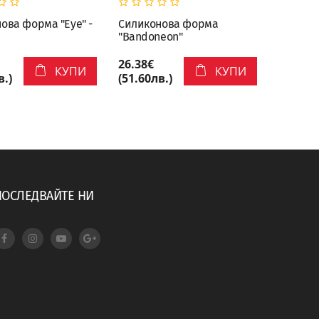
ова форма "Eye" -
Силиконова форма
Силико
"Bandoneon"
"Paradis
26.38€
21.47€
КУПИ
КУПИ
в.)
(51.60лв.)
(42.00л
ПОСЛЕДВАЙТЕ НИ