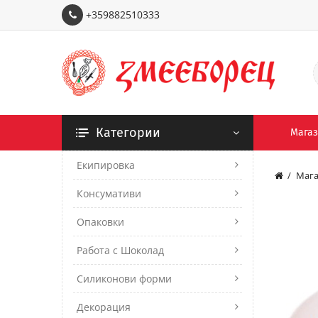
+359882510333
Категории
Мага
Екипировка
Мага
Консумативи
Опаковки
Работа с Шоколад
Силиконови форми
Декорация