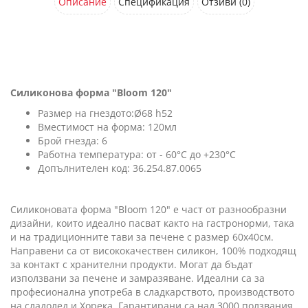
Описание
Спецификация
Отзиви (0)
Силиконова форма "Bloom 120"
Размер на гнездото:Ø68 h52
Вместимост на форма: 120мл
Брой гнезда: 6
Работна температура: от - 60°C до +230°C
Допълнителен код: 36.254.87.0065
Силиконовата форма "Bloom 120" е част от разнообразни
дизайни, които идеално пасват както на гастронорми, така
и на традиционните тави за печене с размер 60х40см.
Направени са от висококачествен силикон, 100% подходящ
за контакт с хранителни продукти. Могат да бъдат
използвани за печене и замразяване. Идеални са за
професионална употреба в сладкарството, производството
на сладолед и Хорека. Гарантирани са над 3000 ползвания