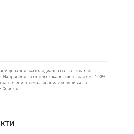
азни дизайни, които идеално пасват както на
м. Направени са от висококачествен силикон, 100%
 за печене и замразяване. Идеални са за
и Хорека.
кти