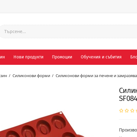
зин
Нови продукти
Промоции
Обучения и събития
Бло
зин
Силиконови форми
Силиконови форми за печене и замразяв
Сили
SF08
Произво