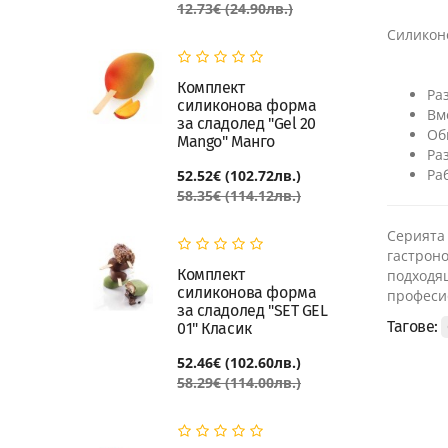
12.73€ (24.90лв.)
Силикон
Комплект
Ра
силиконова форма
Вм
за сладолед "Gel 20
Об
Mango" Манго
Ра
Ра
52.52€ (102.72лв.)
58.35€ (114.12лв.)
Серията 
гастроно
Комплект
подходящ
силиконова форма
професио
за сладолед "SET GEL
Тагове:
01" Класик
52.46€ (102.60лв.)
58.29€ (114.00лв.)