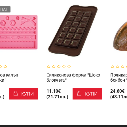
РПАН
ов калъп
Силиконова форма "Шоко
Полика
ки"
блокчета"
бонбон 
11.10€
24.60€
КУПИ
КУПИ
.)
(21.71лв.)
(48.11л