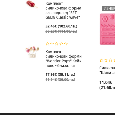
Комплект
силиконова форма
ИЗЧЕ
за сладолед "SET
GEL18 Classic wave"
52.46€ (102.60лв.)
58.29€ (114.00лв.)
Комплект
силиконови форми
"Wonder Pops" Кейк
попс - близалки
Силикон
"Шиваш
17.95€ (35.11лв.)
19.94€ (39.00лв.)
11.04€
(21.60лв