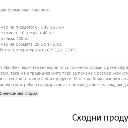
ова форма овал саварина
змер на гнездото: 67
x 49 h 23 мм.
естимост: 10 гнезда х 48 мл.
щ обем: 480 мл.
змер на формата: 29,5 х 17,5 см.
ботна температура: от - 60°C до +230°C
Silikonflex, включва селекция от силиконови форми с разнообр
рми, така и на традиционните тави за печене с размер 60х40с
 за контакт с хранителни продукти. Могат да бъдат използвани
нална употреба в сладкарството, производството на сладолед 
Силиконова форма
Сходни проду