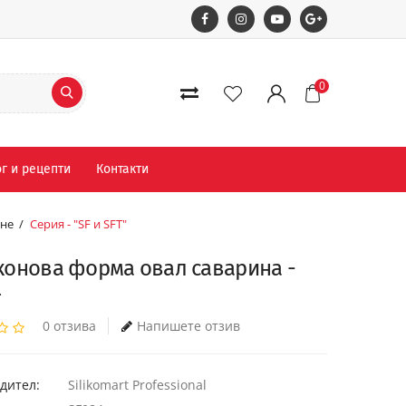
0
г и рецепти
Контакти
ане
Серия - "SF и SFT"
конова форма овал саварина -
4
0 отзива
Напишете отзив
дител:
Silikomart Professional