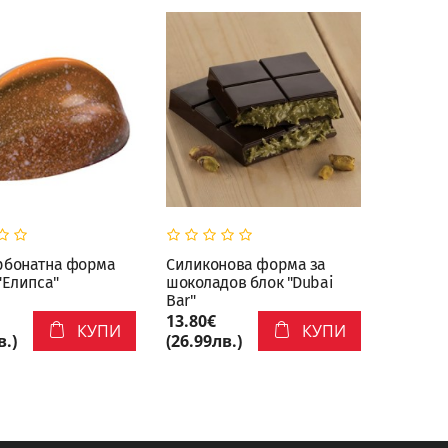
рбонатна форма
Силиконова форма за
"Елипса"
шоколадов блок "Dubai
Bar"
13.80€
КУПИ
КУПИ
в.)
(26.99лв.)