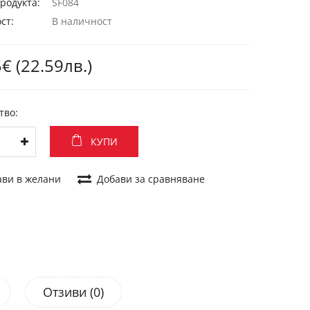
родукта:
SF084
ст:
В наличност
€ (22.59лв.)
тво:
КУПИ
ави в желани
Добави за сравняване
Отзиви (0)