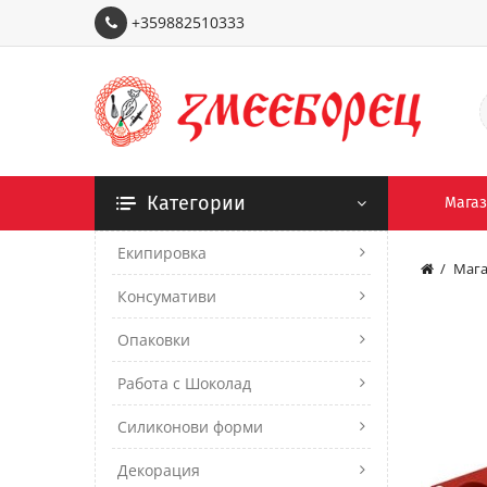
+359882510333
Категории
Мага
Екипировка
Мага
Консумативи
Опаковки
Работа с Шоколад
Силиконови форми
Декорация