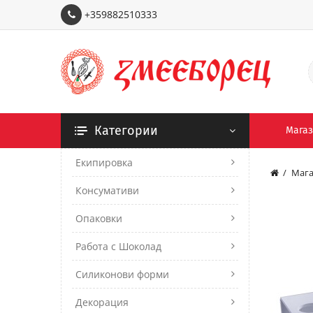
+359882510333
Категории
Мага
Екипировка
Мага
Консумативи
Опаковки
Работа с Шоколад
Силиконови форми
Декорация