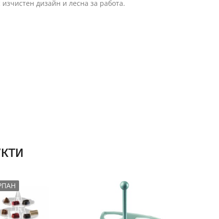
 изчистен дизайн и лесна за работа.
кти
РПАН
ИЗЧЕ