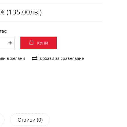
€ (135.00лв.)
тво:
КУПИ
ави в желани
Добави за сравняване
Отзиви (0)