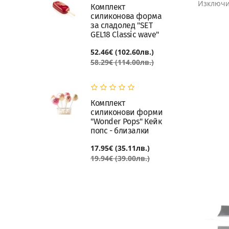
Изключит
Комплект
силиконова форма
за сладолед "SET
GEL18 Classic wave"
52.46€ (102.60лв.)
58.29€ (114.00лв.)
Комплект
силиконови форми
"Wonder Pops" Кейк
попс - близалки
17.95€ (35.11лв.)
19.94€ (39.00лв.)