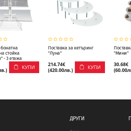
бонатна
Поставка за кетъринг
Поставк
на стойка
"Луна"
"Мини"
" - 3 етажа
214.74€
30.68€
КУПИ
КУПИ
лв.)
(420.00лв.)
(60.00л
ДРУГИ