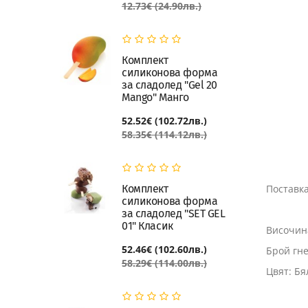
12.73€ (24.90лв.)
Комплект
силиконова форма
за сладолед "Gel 20
Mango" Манго
52.52€ (102.72лв.)
58.35€ (114.12лв.)
Комплект
Поставка
силиконова форма
за сладолед "SET GEL
01" Класик
Височина
52.46€ (102.60лв.)
Брой гне
58.29€ (114.00лв.)
Цвят: Бя