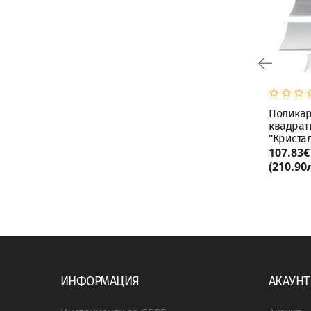
Пластмасова стойка на 3
Поликар
етажа
квадрат
"Кристал
25.46€
107.83€
КУПИ
(49.80лв.)
(210.90
ИНФОРМАЦИЯ
АКАУНТ