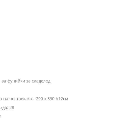
 за фунийки за сладолед
 на поставката - 290 х 390 h12см
зда: 28
л