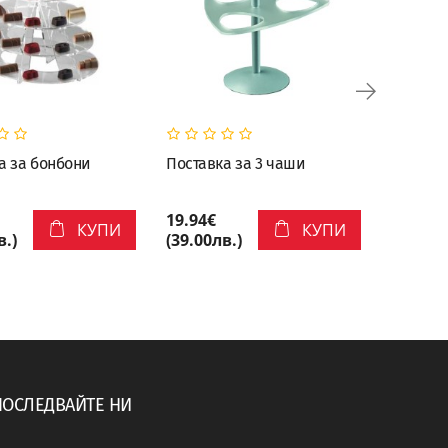
а за бонбони
Поставка за 3 чаши
Поставк
19.94€
13.80€
КУПИ
КУПИ
в.)
(39.00лв.)
(27.00л
ПОСЛЕДВАЙТЕ НИ