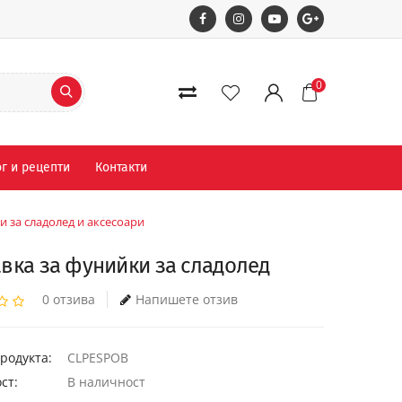
0
г и рецепти
Контакти
и за сладолед и аксесоари
вка за фунийки за сладолед
0 отзива
Напишете отзив
родукта:
CLPESPOB
ст:
В наличност