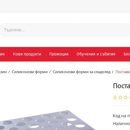
зин
Нови продукти
Промоции
Обучения и събития
Бло
зин
Силиконови форми
Силиконови форми за сладолед
Поставк
Поста
Код на п
Налично