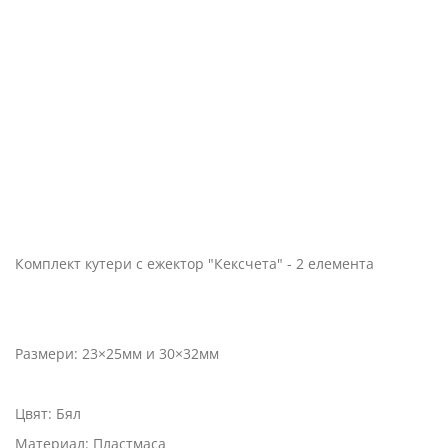
Комплект кутери с ежектор "Кексчета" - 2 елемента
Размери: 23×25мм и 30×32мм
Цвят: Бял
Материал: Пластмаса