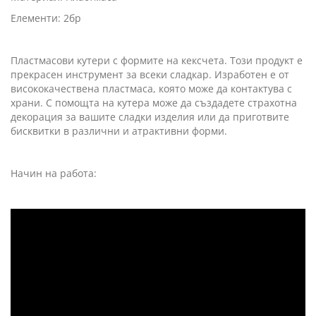
Елементи: 2бр
Пластмасови кутери с формите на кексчета. Този продукт е
прекрасен инструмент за всеки сладкар. Изработен е от
висококачествена пластмаса, която може да контактува с
храни. С помощта на кутера може да създадете страхотна
декорация за вашите сладки изделия или да приготвите
бисквитки в различни и атрактивни форми.
Начин на работа: