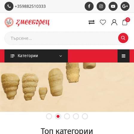
+359882510333
0
Категории
Топ категории