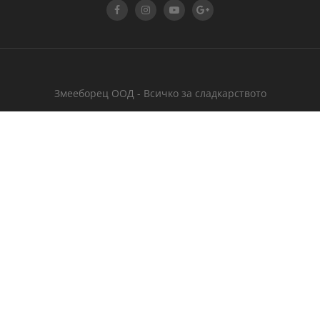
Змееборец ООД - Всичко за сладкарството