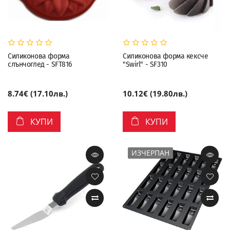
Силиконова форма
Силиконова форма кексче
слънчоглед - SFT816
"Swirl" - SF310
8.74€ (17.10лв.)
10.12€ (19.80лв.)
КУПИ
КУПИ
ИЗЧЕРПАН