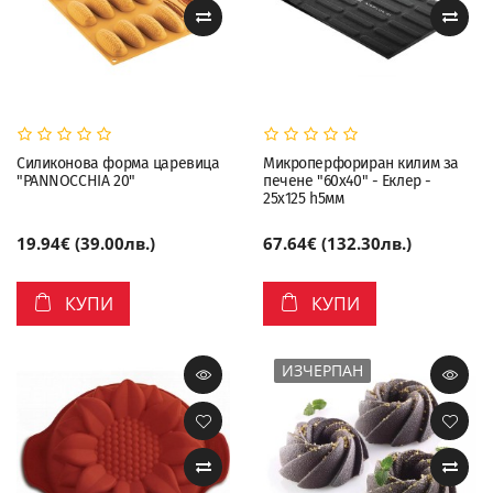
Силиконова форма царевица
Микроперфориран килим за
"PANNOCCHIA 20"
печене "60х40" - Еклер -
25х125 h5мм
19.94€ (39.00лв.)
67.64€ (132.30лв.)
КУПИ
КУПИ
ИЗЧЕРПАН