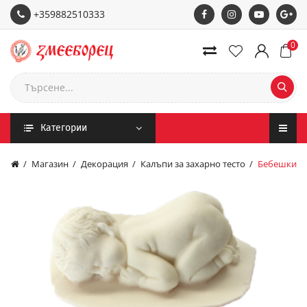
+359882510333
0
Категории
Магазин
Декорация
Калъпи за захарно тесто
Бебешки