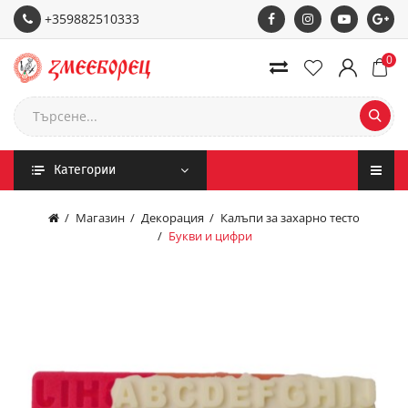
+359882510333
0
Категории
Магазин
Декорация
Калъпи за захарно тесто
Букви и цифри