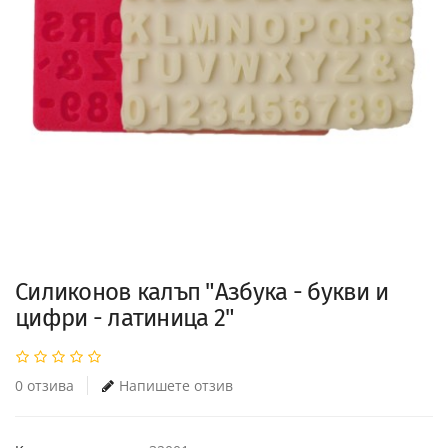
Силиконов калъп "Азбука - букви и
цифри - латиница 2"
0 отзива
Напишете отзив