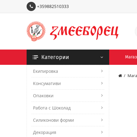
+359882510333
Категории
Мага
Екипировка
Мага
Консумативи
Опаковки
Работа с Шоколад
Силиконови форми
Декорация