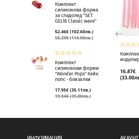
Комплект
силиконова форма
за сладолед "SET
GEL18 Classic wave"
52.46€ (102.60лв.)
58.29€ (114.00лв.)
 за цветя 32
Кутер преса за цветя
Комплек
нта с Книга
моделир
Комплект
силиконови форми
10.12€
16.87€
"Wonder Pops" Кейк
КУПИ
КУПИ
.)
(19.80лв.)
(33.00лв
попс - близалки
17.95€ (35.11лв.)
19.94€ (39.00лв.)
ИНФОРМАЦИЯ
АКАУНТ