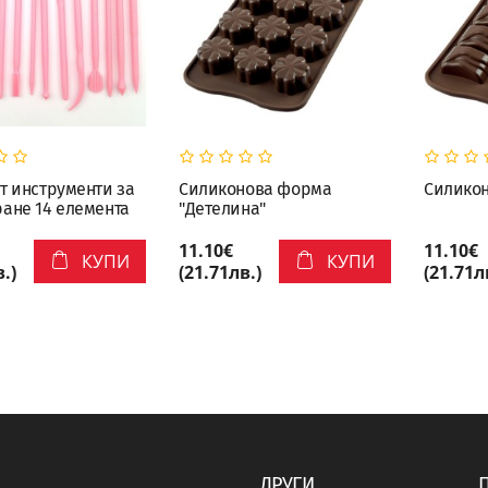
т инструменти за
Силиконова форма
Силикон
ане 14 елемента
"Детелина"
11.10€
11.10€
КУПИ
КУПИ
.)
(21.71лв.)
(21.71л
ДРУГИ