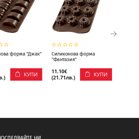
ова форма "Джак"
Силиконова форма
Силико
"Фантазия"
"Импер
11.10€
11.10€
КУПИ
КУПИ
в.)
(21.71лв.)
(21.71л
ПОСЛЕДВАЙТЕ НИ