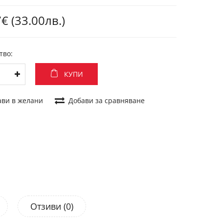
€ (33.00лв.)
тво:
КУПИ
ави в желани
Добави за сравняване
Отзиви (0)