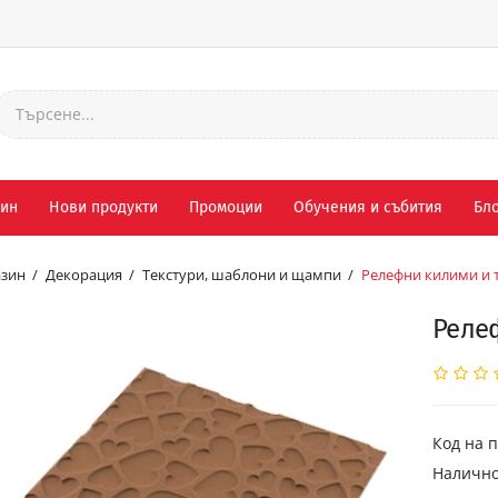
зин
Нови продукти
Промоции
Обучения и събития
Бло
зин
Декорация
Текстури, шаблони и щампи
Релефни килими и 
Релеф
Код на п
Налично