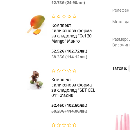
12.73€ (24.90лв.)
Релефен 
Може да 
Комплект
силиконова форма
за сладолед "Gel 20
Размер:
Mango" Манго
Височина
52.52€ (102.72лв.)
58.35€ (114.12лв.)
Тагове:
Комплект
силиконова форма
за сладолед "SET GEL
01" Класик
52.46€ (102.60лв.)
58.29€ (114.00лв.)