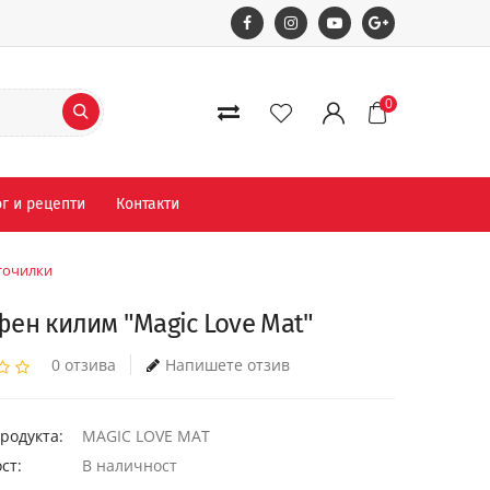
0
г и рецепти
Контакти
точилки
ен килим "Magic Love Mat"
0 отзива
Напишете отзив
родукта:
MAGIC LOVE MAT
ст:
В наличност