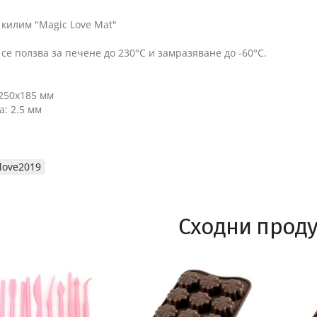
килим "Magic Love Mat"
се ползва за печене до 230°C и замразяване до -60°C.
 250х185 мм
: 2.5 мм
love2019
Сходни проду