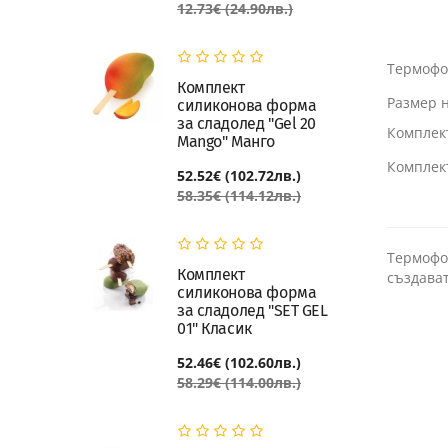
12.73€ (24.90лв.)
Термофо
Комплект
Размер н
силиконова форма
за сладолед "Gel 20
Комплек
Mango" Манго
Комплект
52.52€ (102.72лв.)
58.35€ (114.12лв.)
Термофор
Комплект
създават
силиконова форма
за сладолед "SET GEL
01" Класик
52.46€ (102.60лв.)
58.29€ (114.00лв.)