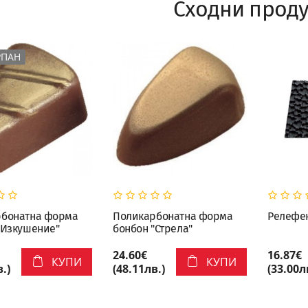
Сходни проду
РПАН
рбонатна форма
Поликарбонатна форма
Релефен
"Изкушение"
бонбон "Стрела"
24.60€
16.87€
КУПИ
КУПИ
.)
(48.11лв.)
(33.00л