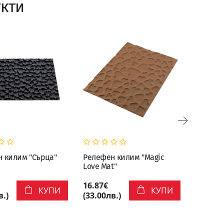
кти
ИЗЧЕ
 килим "Сърца"
Релефен килим "Magic
Полика
Love Mat"
бонбон 
квадрат
16.87€
27.61€
КУПИ
КУПИ
в.)
(33.00лв.)
(54.00л