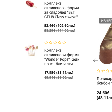
Комплект
силиконова форма
за сладолед "SET
GEL18 Classic wave"
ИЗЧЕ
52.46€ (102.60лв.)
58.29€ (114.00лв.)
Комплект
силиконови форми
"Wonder Pops" Кейк
попс - близалки
17.95€ (35.11лв.)
19.94€ (39.00лв.)
Релефно килимче Кафе
Полика
бонбон 
16.87€
24.60€
КУПИ
(33.00лв.)
(48.11лв