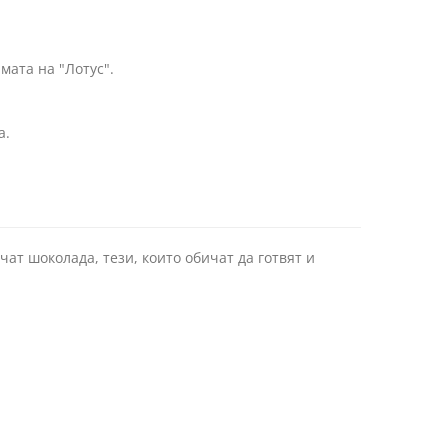
ата на "Лотус".
а.
ат шоколада, тези, които обичат да готвят и