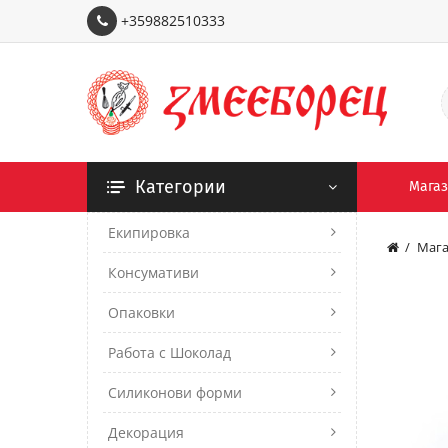
+359882510333
Категории
Мага
Екипировка
Мага
Консумативи
Опаковки
Работа с Шоколад
Силиконови форми
Декорация