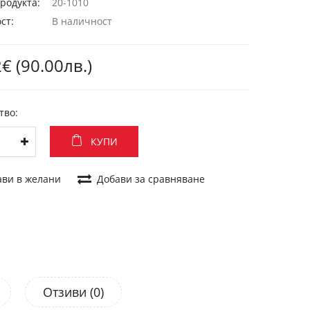
родукта:
20-1010
ст:
В наличност
€ (90.00лв.)
тво:
КУПИ
ави в желани
Добави за сравняване
Отзиви (0)