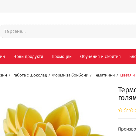
зин
Нови продукти
Промоции
Обучения и събития
Бло
зин
Работа с Шоколад
Форми за бонбони
Тематични
Цветя и
Терм
голя
Произво