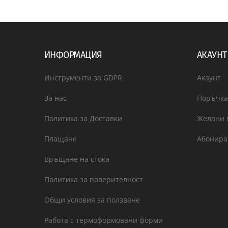
ИНФОРМАЦИЯ
АКАУНТ
Инструменти за GDPR
Акаунт
За нас
Поръчка
Политика за Доставки
Желани 
Плащане
Абонира
Връщане на стока
Политика за поверителност
Общи условия за ползване
Работа с термоформовани форми