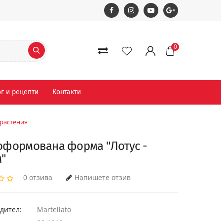
0
г и рецепти
Контакти
 растения
оформована форма "Лотус -
м"
0 отзива
Напишете отзив
дител:
Martellato