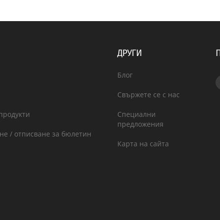
ДРУГИ
Блог
Свържете се с нас
продукти
Специални
предложения
не / отписване за бюлетин
Карта на сайта