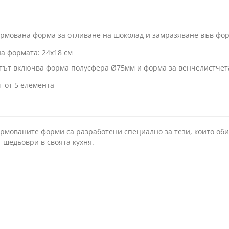
рмована форма за отливане на шоколад и замразяване във форм
а формата: 24х18 см
тът включва форма полусфера Ø75мм и форма за венчелистчет
 от 5 елемента
мованите форми са разработени специално за тези, които обич
 шедьоври в своята кухня.