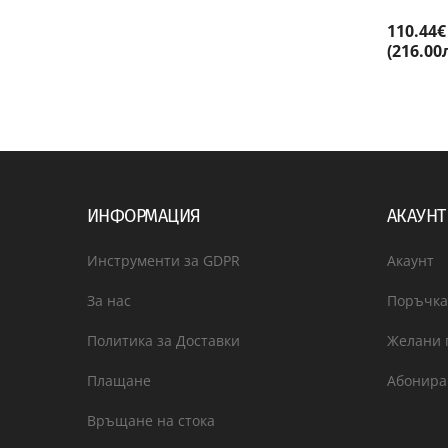
110.44€
(216.00
ИНФОРМАЦИЯ
АКАУНТ
Инструменти за GDPR
Акаунт
За нас
Поръчка
Политика за Доставки
Желани 
Плащане
Абонира
Връщане на стока