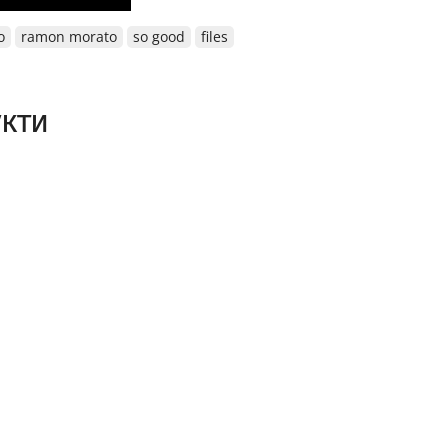
o
ramon morato
so good
files
кти