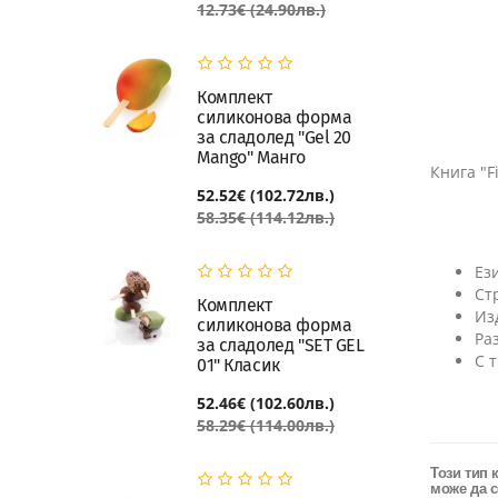
12.73€ (24.90лв.)
Комплект
силиконова форма
за сладолед "Gel 20
Mango" Манго
Книга "F
52.52€ (102.72лв.)
58.35€ (114.12лв.)
Ез
Ст
Комплект
Из
силиконова форма
Ра
за сладолед "SET GEL
С 
01" Класик
52.46€ (102.60лв.)
58.29€ (114.00лв.)
Този тип 
може да с