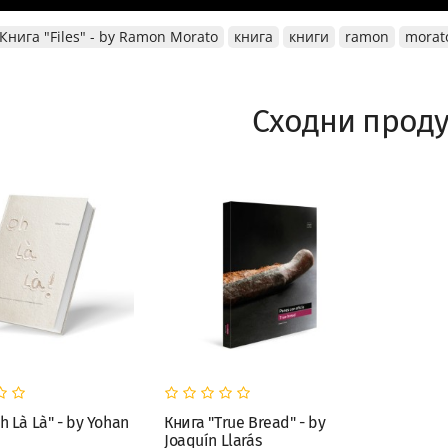
Книга "Files" - by Ramon Morato
книга
книги
ramon
morat
Сходни проду
h Là Là" - by Yohan
Книга "True Bread" - by
Joaquín Llarás