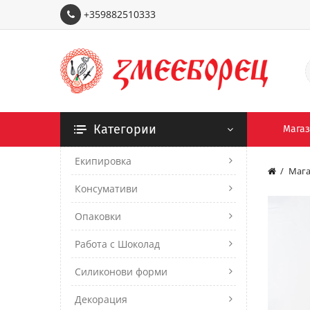
+359882510333
Категории
Мага
Екипировка
Мага
Консумативи
Опаковки
Работа с Шоколад
Силиконови форми
Декорация