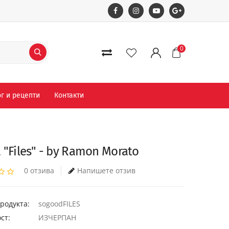
0
г и рецепти
Контакти
 "Files" - by Ramon Morato
0 отзива
Напишете отзив
родукта:
sogoodFILES
ст:
ИЗЧЕРПАН