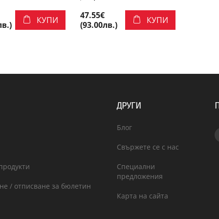
47.55€
КУПИ
КУПИ
лв.)
(93.00лв.)
ДРУГИ
Блог
Свържете се с нас
продукти
Специални
предложения
не / отписване за бюлетин
Карта на сайта