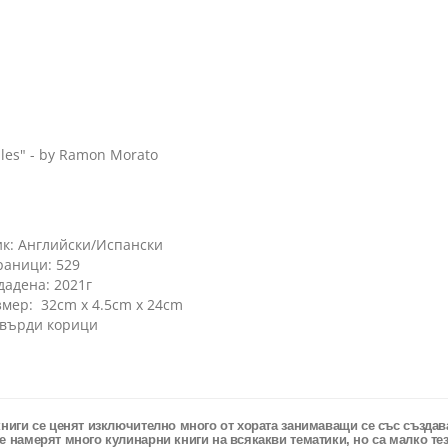
iles" - by Ramon Morato
ик: Английски/Испански
раници: 529
дадена: 2021г
змер: 32cm x 4.5cm x 24cm
твърди корици
книги се ценят изключително много от хората занимаващи се със създав
е намерят много кулинарни книги на всякакви тематики, но са малко тез