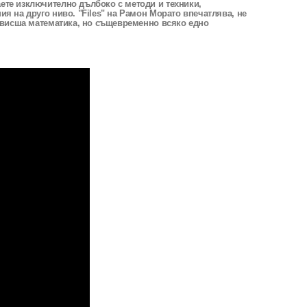
аете изключително дълбоко с методи и техники,
ия на друго ниво. "Files" на Рамон Морато впечатлява, не
то висша математика, но същевременно всяко едно