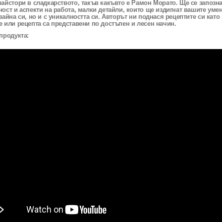
айстори в сладкарството, такъв какъвто е Рамон Морато. Ще се запозн
ост и аспекти на работа, малки детайли, които ще издигнат вашите умен
зайна си, но и с уникалността си. Авторът ни поднася рецептите си ка
 или рецепта са представени по достъпен и лесен начин.
продукта: