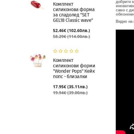
добрите м
Комплект
иновативн
силиконова форма
само с ди
за сладолед "SET
обяснение
GEL18 Classic wave"
Видео на 
52.46€ (102.60лв.)
58.29€ (114.00лв.)
Комплект
силиконови форми
"Wonder Pops" Кейк
попс - близалки
17.95€ (35.11лв.)
19.94€ (39.00лв.)