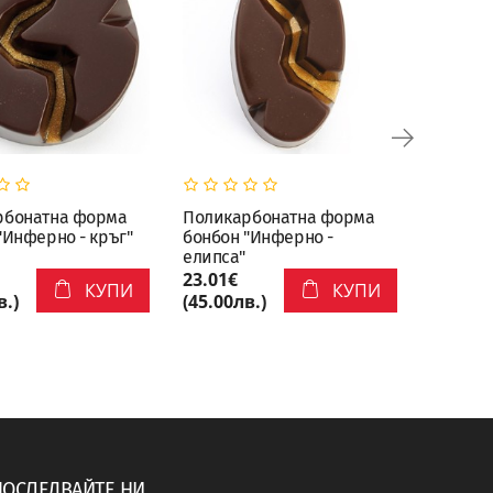
рбонатна форма
Поликарбонатна форма
Полика
"Инферно - кръг"
бонбон "Инферно -
бонбон 
елипса"
правоъ
23.01€
23.01€
КУПИ
КУПИ
в.)
(45.00лв.)
(45.00л
ПОСЛЕДВАЙТЕ НИ