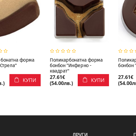
рбонатна форма
Поликарбонатна форма
Полика
"Стрела"
бонбон "Инферно -
бонбон 
квадрат"
27.61€
27.61€
КУПИ
КУПИ
.)
(54.00лв.)
(54.00л
ДРУГИ