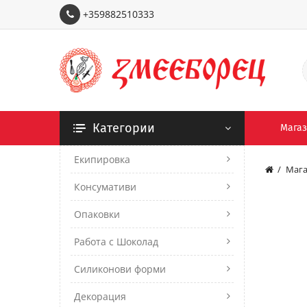
+359882510333
Категории
Мага
Екипировка
Мага
Консумативи
Опаковки
Работа с Шоколад
Силиконови форми
Декорация