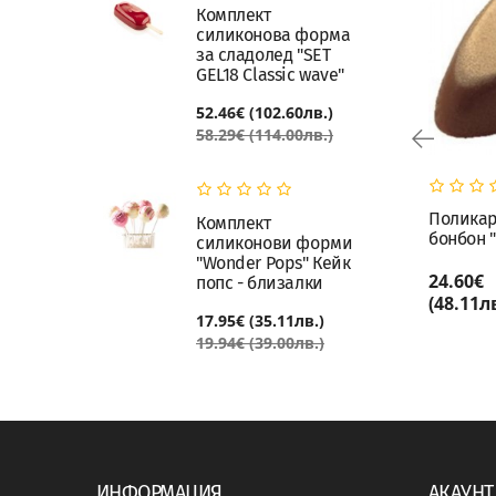
Комплект
силиконова форма
за сладолед "SET
GEL18 Classic wave"
52.46€ (102.60лв.)
58.29€ (114.00лв.)
Поликарбонатна форма
Полика
Комплект
бонбон "Изкушение"
бонбон 
силиконови форми
"Wonder Pops" Кейк
24.60€
24.60€
попс - близалки
КУПИ
(48.11лв.)
(48.11лв
17.95€ (35.11лв.)
19.94€ (39.00лв.)
ИНФОРМАЦИЯ
АКАУНТ