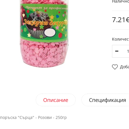
Налично
7.21€
Количес
Доб
Описание
Спецификация
поръска "Сърца" - Розови - 250гр