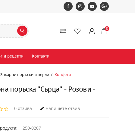
0
г и рецепти
Контакти
Захарни поръски и перли
Конфети
на поръска "Сърца" - Розови -
0 отзива
Напишете отзив
родукта:
250-0207