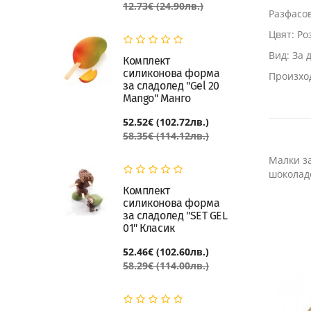
12.73€ (24.90лв.)
Разфасов
Цвят: Ро
Вид: За 
Комплект
силиконова форма
Произхо
за сладолед "Gel 20
Mango" Манго
52.52€ (102.72лв.)
58.35€ (114.12лв.)
Малки за
шоколадо
Комплект
силиконова форма
за сладолед "SET GEL
01" Класик
52.46€ (102.60лв.)
58.29€ (114.00лв.)
ИЗЧЕРПАН