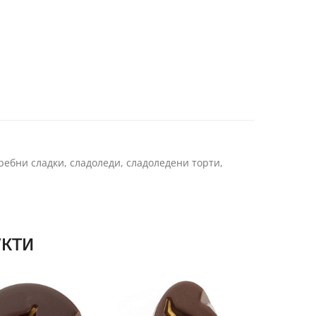
ребни сладки, сладоледи, сладоледени торти,
кти