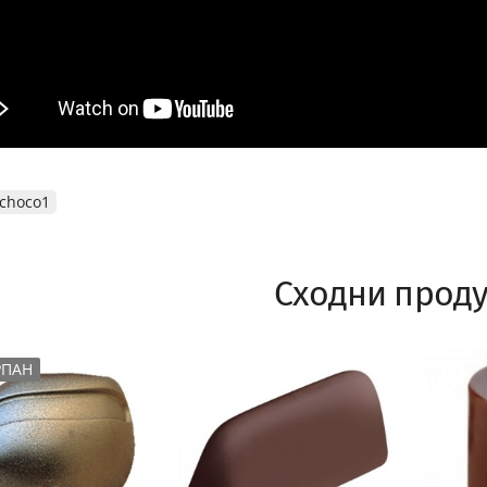
choco1
Сходни проду
РПАН