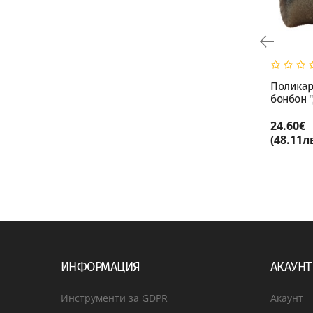
Поликарбонатна форма
Полика
бонбон "Изкушение"
бонбон 
24.60€
24.60€
КУПИ
(48.11лв.)
(48.11лв
ИНФОРМАЦИЯ
АКАУНТ
Инструменти за GDPR
Акаунт