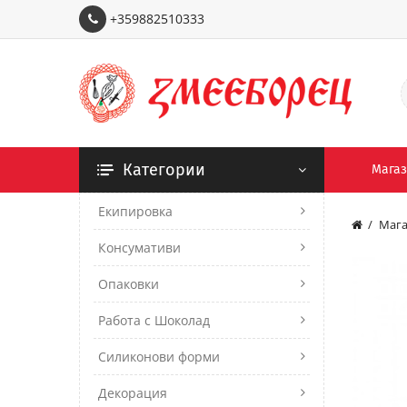
+359882510333
Категории
Мага
Екипировка
Мага
Консумативи
Опаковки
Работа с Шоколад
Силиконови форми
Декорация