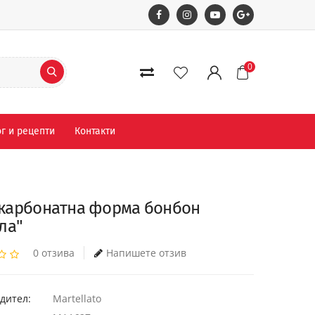
0
г и рецепти
Контакти
карбонатна форма бонбон
ла"
0 отзива
Напишете отзив
дител:
Martellato