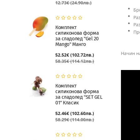
12.73€ (24.90лв.)
Бр
Ра
Ра
Комплект
Пр
силиконова форма
за сладолед "Gel 20
Mango" Манго
Начин на
52.52€ (102.72лв.)
58.35€ (114.12лв.)
Комплект
силиконова форма
за сладолед "SET GEL
01" Класик
52.46€ (102.60лв.)
58.29€ (114.00лв.)