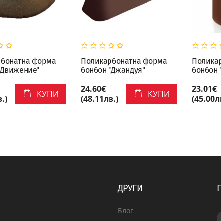
рбонатна форма
Поликарбонатна форма
Полика
"Движение"
бонбон "Джандуя"
бонбон 
24.60€
23.01€
КУПИ
КУПИ
.)
(48.11лв.)
(45.00л
ДРУГИ
Блог