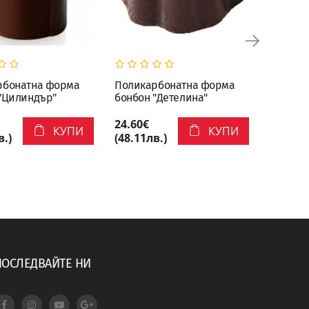
рбонатна форма
Поликарбонатна форма
Полика
"Цилиндър"
бонбон "Детелина"
бонбон 
24.60€
24.60€
КУПИ
КУПИ
в.)
(48.11лв.)
(48.11л
ПОСЛЕДВАЙТЕ НИ