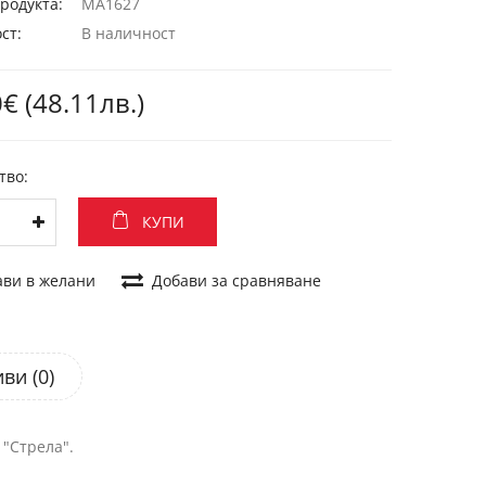
родукта:
MA1627
ст:
В наличност
€ (48.11лв.)
тво:
КУПИ
ави в желани
Добави за сравняване
ви (0)
"Стрела".