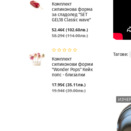
Комплект
силиконова форма
за сладолед "SET
GEL18 Classic wave"
52.46€ (102.60лв.)
58.29€ (114.00лв.)
Тагове:
Комплект
силиконови форми
"Wonder Pops" Кейк
попс - близалки
17.95€ (35.11лв.)
19.94€ (39.00лв.)
ИЗЧЕРПАН
ИЗЧЕ