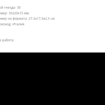
ой гнезда: 30
змер: 35x20х15 мм
змер на формата: 27,5х17,5х2,5 см
оизход: Италия
 работа: