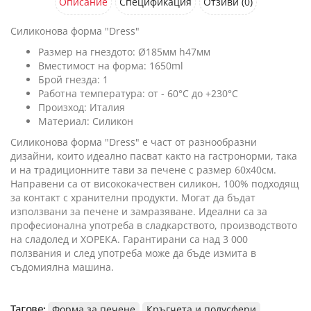
Описание
Спецификация
Отзиви (0)
Силиконова форма "Dress"
Размер на гнездото: Ø185мм h47мм
Вместимост на форма: 1650ml
Брой гнезда: 1
Работна температура: от - 60°C до +230°C
Произход: Италия
Материал: Силикон
Силиконова форма "Dress" е част от разнообразни
дизайни, които идеално пасват както на гастронорми, така
и на традиционните тави за печене с размер 60х40см.
Направени са от висококачествен силикон, 100% подходящ
за контакт с хранителни продукти. Могат да бъдат
използвани за печене и замразяване. Идеални са за
професионална употреба в сладкарството, производството
на сладолед и ХОРЕКА. Гарантирани са над 3 000
ползвания и след употреба може да бъде измита в
съдомиялна машина.
Тагове:
Форма за печене
Кръгчета и полусфери