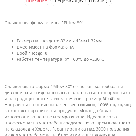
Описание
Спецификация
Отзиви (0)
Силиконова форма елипса "Pillow 80"
Размер на гнездото: 82мм x 43мм h32мм
Вместимост на форма: 81мл
Брой гнезда: 8
Работна температура: от - 60°C до +230°C
Силиконовата форма "Pillow 80" е част от разнообразни
дизайни, които идеално пасват както на гастронорми, така
и на традиционните тави за печене с размер 60х40см.
Направени са от висококачествен силикон, 100% подходящ
за контакт с хранителни продукти. Могат да бъдат
използвани за печене и замразяване. Идеални са за
професионална употреба в сладкарството, производството
на сладолед и Хорека. Гарантирани са над 3000 ползвания
и след употреба може да бъде измита в съдомиялна