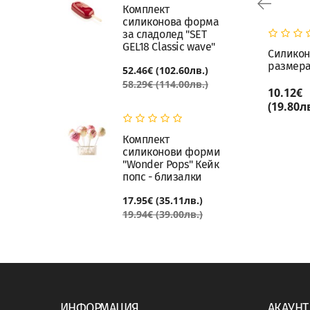
Комплект
силиконова форма
за сладолед "SET
GEL18 Classic wave"
Силиконов калъп "Бебе"
Силикон
размера
52.46€ (102.60лв.)
58.29€ (114.00лв.)
14.94€
10.12€
КУПИ
(29.22лв.)
(19.80лв
Комплект
силиконови форми
"Wonder Pops" Кейк
попс - близалки
17.95€ (35.11лв.)
19.94€ (39.00лв.)
ИНФОРМАЦИЯ
АКАУНТ