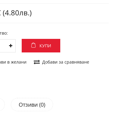
 (4.80лв.)
тво:
КУПИ
ави в желани
Добави за сравняване
Отзиви (0)