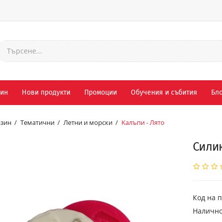
зин
Нови продукти
Промоции
Обучения и събития
Бло
зин
Тематични
Летни и морски
Kалъпи - Лято
Силик
Код на п
Налично