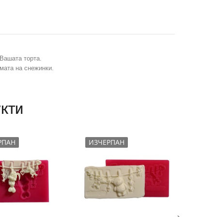
 Вашата торта.
мата на снежинки.
кти
РПАН
ИЗЧЕРПАН