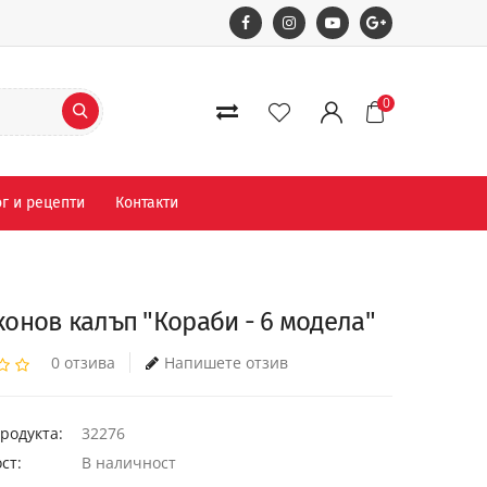
0
г и рецепти
Контакти
онов калъп "Кораби - 6 модела"
0 отзива
Напишете отзив
родукта:
32276
ст:
В наличност