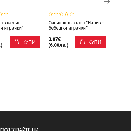
ов калъп
Силиконов калъп "Наниз -
Силико
и играчки"
бебешки играчки"
"Бебеш
3.07€
4.60€
КУПИ
КУПИ
.)
(6.00лв.)
(9.00лв
ПОСЛЕДВАЙТЕ НИ