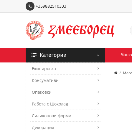
+359882510333
Категории
Мага
Екипировка
Мага
Консумативи
Опаковки
Работа с Шоколад
Силиконови форми
Декорация