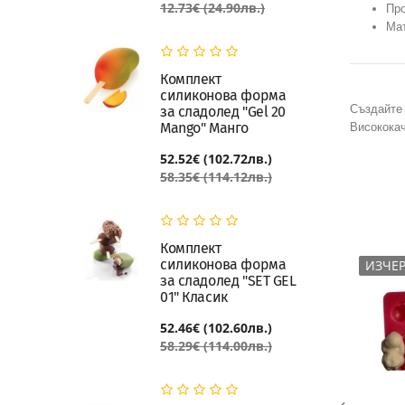
12.73€ (24.90лв.)
Про
Мат
Комплект
силиконова форма
Създайте 
за сладолед "Gel 20
Mango" Манго
Висококач
52.52€ (102.72лв.)
58.35€ (114.12лв.)
Комплект
силиконова форма
ИЗЧЕРПАН
ИЗЧЕ
за сладолед "SET GEL
01" Класик
52.46€ (102.60лв.)
58.29€ (114.00лв.)