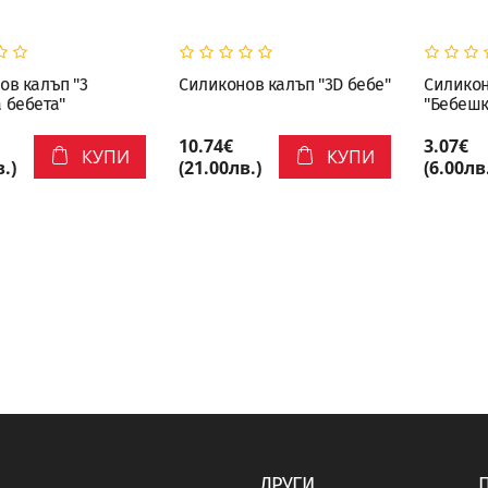
ов калъп "3
Силиконов калъп "3D бебе"
Силикон
 бебета"
"Бебешк
10.74€
3.07€
КУПИ
КУПИ
.)
(21.00лв.)
(6.00лв
ДРУГИ