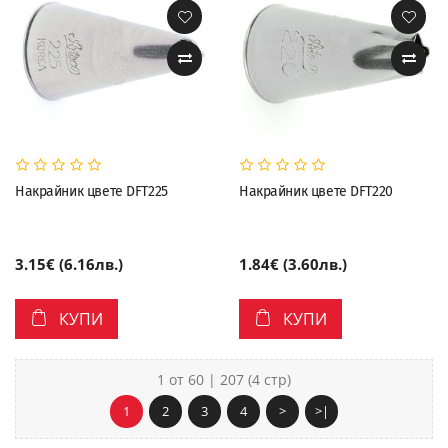
Накрайник цвете DFT225
Накрайник цвете DFT220
3.15€ (6.16лв.)
1.84€ (3.60лв.)
КУПИ
КУПИ
1 от 60 | 207 (4 стр)
1
2
3
4
>
>|