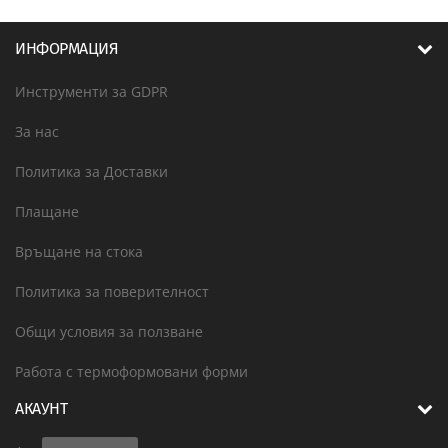
ИНФОРМАЦИЯ
Инструменти за GDPR
За нас
Политика за Доставки
Плащане
Връщане на стока
Политика за поверителност
Общи условия за ползване
Работа с термоформовани форми
АКАУНТ