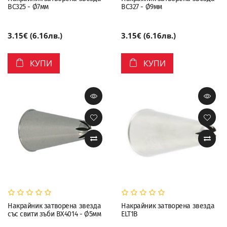
BC325 - Ø7мм
BC327 - Ø9мм
3.15€ (6.16лв.)
3.15€ (6.16лв.)
КУПИ
КУПИ
Накрайник затворена звезда
Накрайник затворена звезда
със свити зъби BX4014 - Ø5мм
ELT1B