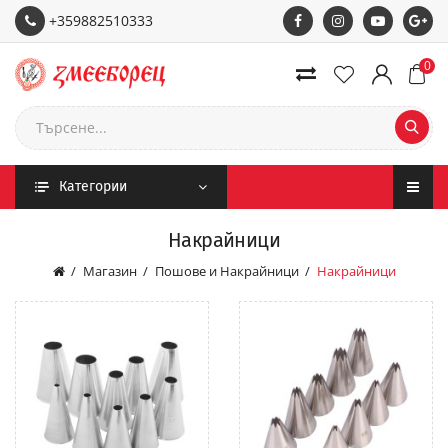
+359882510333
0
Категории
Накрайници
Магазин
Пошове и Накрайници
Накрайници